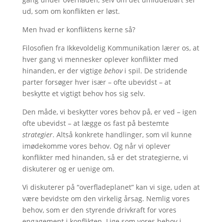
ud, som om konflikten er løst.
Men hvad er konfliktens kerne så?
Filosofien fra Ikkevoldelig Kommunikation lærer os, at
hver gang vi mennesker oplever konflikter med
hinanden, er der vigtige
behov
i spil. De stridende
parter forsøger hver især – ofte ubevidst – at
beskytte et vigtigt behov hos sig selv.
Den måde, vi beskytter vores behov på, er ved – igen
ofte ubevidst – at lægge os fast på bestemte
strategier
. Altså konkrete handlinger, som vil kunne
imødekomme vores behov. Og når vi oplever
konflikter med hinanden, så er det strategierne, vi
diskuterer og er uenige om.
Vi diskuterer på “overfladeplanet” kan vi sige, uden at
være bevidste om den virkelig årsag. Nemlig vores
behov, som er den styrende drivkraft for vores
engagement i konflikten. Lige som vores behov i