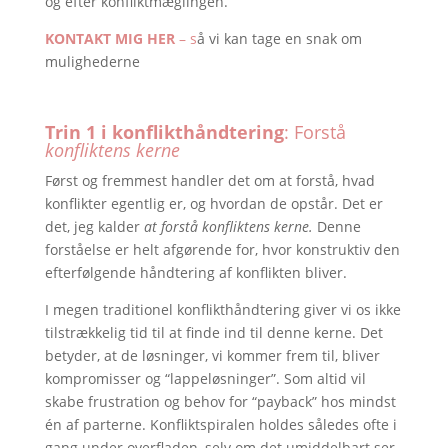
og efter konfliktmæglingen.
KONTAKT MIG HER
– s
å vi kan tage en snak om
mulighederne
Trin 1 i konflikthåndtering
: Forstå
konfliktens kerne
Først og fremmest handler det om at forstå, hvad
konflikter egentlig er, og hvordan de opstår. Det er
det, jeg kalder
at forstå konfliktens kerne
.
Denne
forståelse er helt afgørende for, hvor konstruktiv den
efterfølgende håndtering af konflikten bliver.
I megen traditionel konflikthåndtering giver vi os ikke
tilstrækkelig tid til at finde ind til denne kerne. Det
betyder, at de løsninger, vi kommer frem til, bliver
kompromisser og “lappeløsninger”. Som altid vil
skabe frustration og behov for “payback” hos mindst
én af parterne. Konfliktspiralen holdes således ofte i
gang under overfladen, selv om det umiddelbart ser