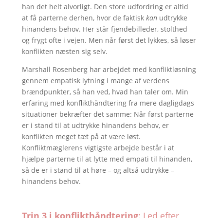
han det helt alvorligt. Den store udfordring er altid
at få parterne derhen, hvor de faktisk
kan
udtrykke
hinandens behov. Her står fjendebilleder, stolthed
og frygt ofte i vejen. Men når først det lykkes, så løser
konflikten næsten sig selv.
Marshall Rosenberg har arbejdet med konfliktløsning
gennem empatisk lytning i mange af verdens
brændpunkter, så han ved, hvad han taler om. Min
erfaring med konflikthåndtering fra mere dagligdags
situationer bekræfter det samme: Når først parterne
er i stand til at udtrykke hinandens behov, er
konflikten meget tæt på at være løst.
Konfliktmæglerens vigtigste arbejde består i at
hjælpe parterne til at lytte med empati til hinanden,
så de er i stand til at høre – og altså udtrykke –
hinandens behov.
Trin 3 i konflikthåndtering
: Led efter