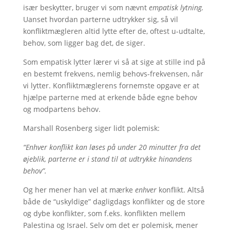
især beskytter, bruger vi som nævnt
empatisk lytning.
Uanset hvordan parterne udtrykker sig, så vil
konfliktmægleren altid lytte efter de, oftest u-udtalte,
behov, som ligger bag det, de siger.
Som empatisk lytter lærer vi så at sige at stille ind på
en bestemt frekvens, nemlig behovs-frekvensen, når
vi lytter. Konfliktmæglerens fornemste opgave er at
hjælpe parterne med at erkende både egne behov
og modpartens behov.
Marshall Rosenberg siger lidt polemisk:
“Enhver konflikt kan løses på under 20 minutter fra det
øjeblik, parterne er i stand til at udtrykke hinandens
behov”.
Og her mener han vel at mærke
enhver
konflikt. Altså
både de “uskyldige” dagligdags konflikter og de store
og dybe konflikter, som f.eks. konflikten mellem
Palestina og Israel. Selv om det er polemisk, mener