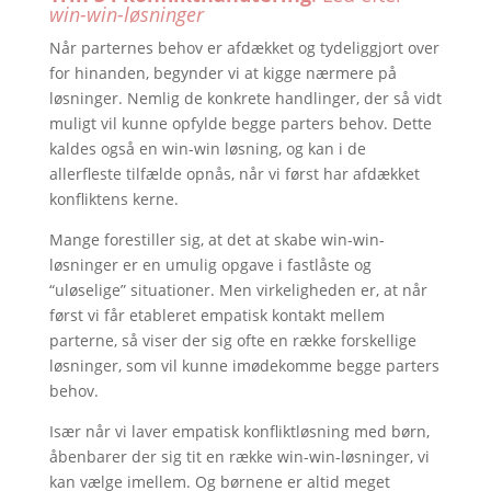
win-win-løsninger
Når parternes behov er afdækket og tydeliggjort over
for hinanden, begynder vi at kigge nærmere på
løsninger. Nemlig de konkrete handlinger, der så vidt
muligt vil kunne opfylde begge parters behov. Dette
kaldes også en win-win løsning, og kan i de
allerfleste tilfælde opnås, når vi først har afdækket
konfliktens kerne.
Mange forestiller sig, at det at skabe win-win-
løsninger er en umulig opgave i fastlåste og
“uløselige” situationer. Men virkeligheden er, at når
først vi får etableret empatisk kontakt mellem
parterne, så viser der sig ofte en række forskellige
løsninger, som vil kunne imødekomme begge parters
behov.
Især når vi laver empatisk konfliktløsning med børn,
åbenbarer der sig tit en række win-win-løsninger, vi
kan vælge imellem. Og børnene er altid meget