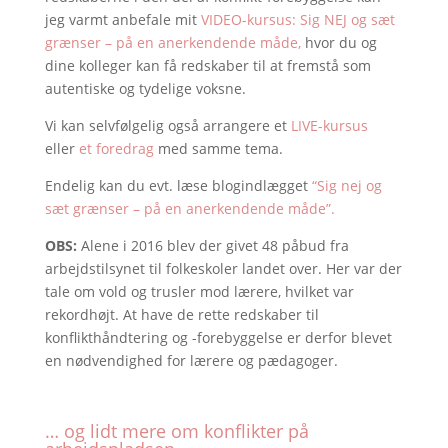
jeg varmt anbefale mit
VIDEO-kursus: Sig NEJ og sæt
grænser – på en anerkendende måde,
hvor du og
dine kolleger kan få redskaber til at fremstå som
autentiske og tydelige voksne.
Vi kan selvfølgelig også arrangere et
LIVE-kursus
eller
et foredrag
med samme tema.
Endelig kan du evt. læse blogindlægget
“Sig nej og
sæt grænser – på en anerkendende måde”.
OBS:
Alene i 2016 blev der givet 48 påbud fra
arbejdstilsynet til folkeskoler landet over. Her var der
tale om vold og trusler mod lærere, hvilket var
rekordhøjt. At have de rette redskaber til
konflikthåndtering og -forebyggelse er derfor blevet
en nødvendighed for lærere og pædagoger.
… og lidt mere om konflikter på