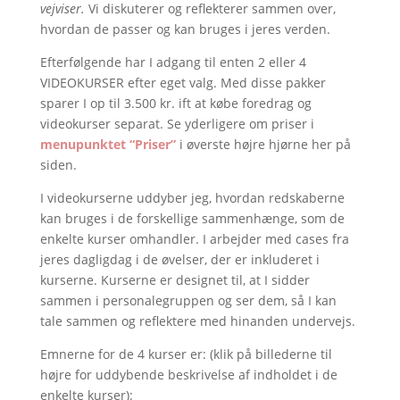
vejviser.
Vi diskuterer og reflekterer sammen over,
hvordan de passer og kan bruges i jeres verden.
Efterfølgende har I adgang til enten 2 eller 4
VIDEOKURSER efter eget valg. Med disse pakker
sparer I op til 3.500 kr. ift at købe foredrag og
videokurser separat. Se yderligere om priser i
menupunktet “Priser”
i øverste højre hjørne her på
siden.
I videokurserne uddyber jeg, hvordan redskaberne
kan bruges i de forskellige sammenhænge, som de
enkelte kurser omhandler. I arbejder med cases fra
jeres dagligdag i de øvelser, der er inkluderet i
kurserne. Kurserne er designet til, at I sidder
sammen i personalegruppen og ser dem, så I kan
tale sammen og reflektere med hinanden undervejs.
Emnerne for de 4 kurser er: (klik på billederne til
højre for uddybende beskrivelse af indholdet i de
enkelte kurser):