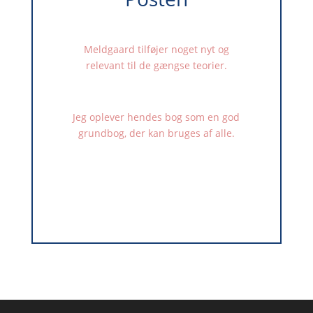
Meldgaard tilføjer noget nyt og
relevant til de gængse teorier.
Jeg oplever hendes bog som en god
grundbog, der kan bruges af alle.