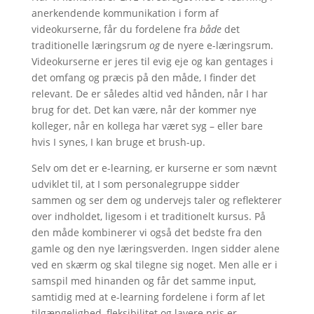
anerkendende kommunikation i form af
videokurserne, får du fordelene fra
både
det
traditionelle læringsrum
og
de nyere e-læringsrum.
Videokurserne er jeres til evig eje og kan gentages i
det omfang og præcis på den måde, I finder det
relevant. De er således altid ved hånden, når I har
brug for det. Det kan være, når der kommer nye
kolleger, når en kollega har været syg – eller bare
hvis I synes, I kan bruge et brush-up.
Selv om det er e-learning, er kurserne er som nævnt
udviklet til, at I som personalegruppe sidder
sammen og ser dem og undervejs taler og reflekterer
over indholdet, ligesom i et traditionelt kursus. På
den måde kombinerer vi også det bedste fra den
gamle og den nye læringsverden. Ingen sidder alene
ved en skærm og skal tilegne sig noget. Men alle er i
samspil med hinanden og får det samme input,
samtidig med at e-learning fordelene i form af let
tilgængelighed, fleksibilitet og lavere pris er